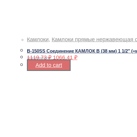
Камлоки
,
Камлоки прямые нержавеющая 
В-150SS Соединение КАМЛОК В (38 мм) 1 1/2″ («
1119,73
₽
1066,41
₽
Add to cart