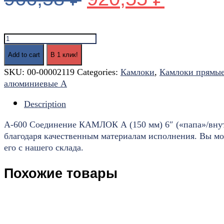
А-600
Соединение
Add to cart
В 1 клик!
КАМЛОК
А
SKU:
00-00002119
Categories:
Камлоки
,
Камлоки прямы
(150
алюминиевые A
мм)
Description
6"
("папа"/
А-600 Соединение КАМЛОК А (150 мм) 6″ («папа»/внут
внутр.резьба)
благодаря качественным материалам исполнения. Вы мож
Алюм.
его с нашего склада.
quantity
Похожие товары