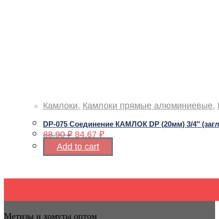
Камлоки
,
Камлоки прямые алюминиевые
,
DP-075 Соединение КАМЛОК DР (20мм) 3/4″ (заг
88,90
₽
84,67
₽
Add to cart
Метизы и хомуты оптом